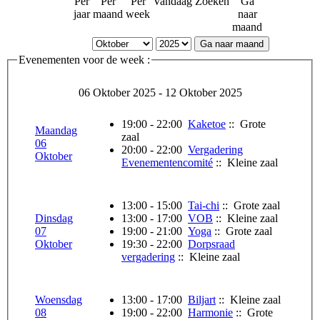
Per
Per
Per
Vandaag
Zoeken
Ga
jaar
maand
week
naar
maand
Ga naar maand
Evenementen voor de week :
06 Oktober 2025 - 12 Oktober 2025
19:00 - 22:00
Kaketoe
:: Grote
Maandag
zaal
06
20:00 - 22:00
Vergadering
Oktober
Evenementencomité
:: Kleine zaal
13:00 - 15:00
Tai-chi
:: Grote zaal
Dinsdag
13:00 - 17:00
VOB
:: Kleine zaal
07
19:00 - 21:00
Yoga
:: Grote zaal
Oktober
19:30 - 22:00
Dorpsraad
vergadering
:: Kleine zaal
Woensdag
13:00 - 17:00
Biljart
:: Kleine zaal
08
19:00 - 22:00
Harmonie
:: Grote